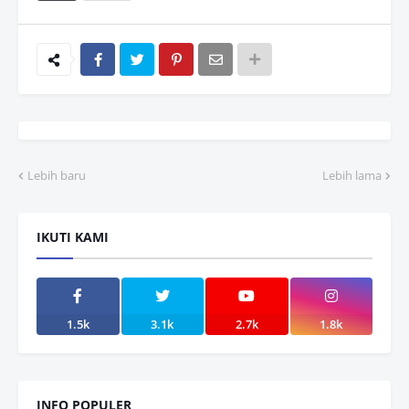
Lebih baru
Lebih lama
IKUTI KAMI
1.5k
3.1k
2.7k
1.8k
INFO POPULER