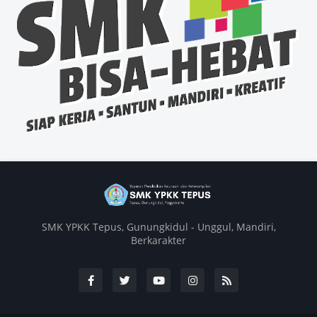
SMK YPKK Tepus, Gunungkidul - Unggul, Mandiri,
Berkarakter