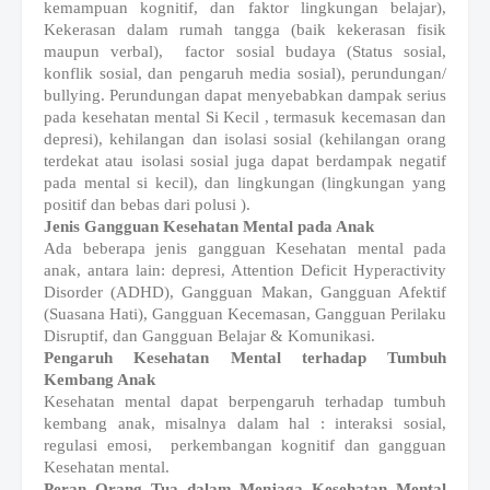
kemampuan kognitif, dan faktor lingkungan belajar),
Kekerasan dalam rumah tangga (baik kekerasan fisik
maupun verbal),
factor sosial budaya (Status sosial,
konflik sosial, dan pengaruh media sosial), perundungan/
bullying. Perundungan dapat menyebabkan dampak serius
pada kesehatan mental Si Kecil , termasuk kecemasan dan
depresi), kehilangan dan isolasi sosial (kehilangan orang
terdekat atau isolasi sosial juga dapat berdampak negatif
pada mental si kecil), dan lingkungan (lingkungan yang
positif dan bebas dari polusi ).
Jenis Gangguan Kesehatan Mental pada Anak
Ada beberapa jenis gangguan Kesehatan mental pada
anak, antara lain: depresi, Attention Deficit Hyperactivity
Disorder (ADHD), Gangguan Makan, Gangguan Afektif
(Suasana Hati),
Gangguan Kecemasan,
Gangguan Perilaku
Disruptif, dan Gangguan Belajar & Komunikasi.
Pengaruh Kesehatan Mental terhadap Tumbuh
Kembang Anak
Kesehatan mental dapat berpengaruh terhadap tumbuh
kembang anak, misalnya dalam hal : interaksi sosial,
regulasi emosi,
perkembangan kognitif dan gangguan
Kesehatan mental.
Peran Orang Tua dalam Menjaga Kesehatan Mental