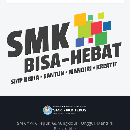
SMK YPKK Tepus, Gunungkidul - Unggul, Mandiri,
Berkarakter