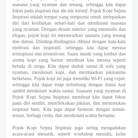
suasana yang nyaman dan tenang, sehingga kita dapat
fokus pada inspirasi dan ide-ide kreatif. Pojok Kopi Sejuta
Inspirasi adalah tempat yang sempurna untuk melepaskan
diri dari kesibukan sehari-hari dan menikmati suasana
yang nyaman. Dengan desain interior yang minimalis dan
elegan, pojok kopi ini menawarkan suasana yang tenang
dan damai. Dinding-dindingnya dihiasi dengan kata-kata
motivasi dan inspiratif, sehingga kita dapat merasa
terinspirasi dan termotivasi. Suara musik yang lembut dan
aroma kopi yang harum membuat kita merasa seperti
berada di surga. Kita dapat duduk santai di sofa yang
nyaman, menikmati kopi, dan membiarkan pikiranmu
berkelana. Pojok kopi ini juga memiliki Wi-Fi yang cepat,
sehingga kita dapat tetap terhubung dengan dunia luar
sambil menikmati waktu santai. Suasana yang nyaman di
Pojok Kopi Sejuta Inspirasi membuat kita dapat fokus
pada diri sendiri, merefleksikan pikiran, dan menemukan
inspirasi baru. Kita juga dapat bertemu dengan teman-
teman, berbagi cerita, dan menikmati waktu bersama.
Pojok Kopi Sejuta Inspirasi juga sering mengadakan
acara-acara menarik, seperti workshop menulis, kelas