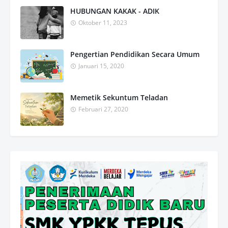
HUBUNGAN KAKAK - ADIK
Oktober 11, 2023
Pengertian Pendidikan Secara Umum
Januari 15, 2020
Memetik Sekuntum Teladan
Februari 27, 2020