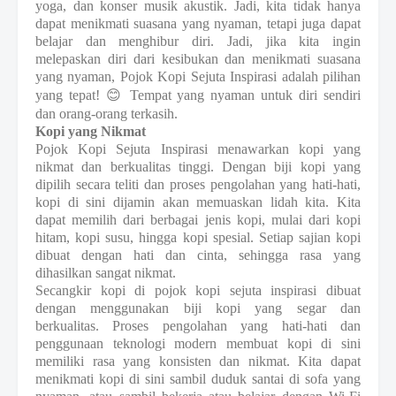
yoga, dan konser musik akustik. Jadi, kita tidak hanya
dapat menikmati suasana yang nyaman, tetapi juga dapat
belajar dan menghibur diri. Jadi, jika kita ingin
melepaskan diri dari kesibukan dan menikmati suasana
yang nyaman, Pojok Kopi Sejuta Inspirasi adalah pilihan
😊
yang tepat!
Tempat yang nyaman untuk diri sendiri
dan orang-orang terkasih.
Kopi yang Nikmat
Pojok Kopi Sejuta Inspirasi menawarkan kopi yang
nikmat dan berkualitas tinggi. Dengan biji kopi yang
dipilih secara teliti dan proses pengolahan yang hati-hati,
kopi di sini dijamin akan memuaskan lidah kita. Kita
dapat memilih dari berbagai jenis kopi, mulai dari kopi
hitam, kopi susu, hingga kopi spesial. Setiap sajian kopi
dibuat dengan hati dan cinta, sehingga rasa yang
dihasilkan sangat nikmat.
Secangkir kopi di pojok kopi sejuta inspirasi dibuat
dengan menggunakan biji kopi yang segar dan
berkualitas. Proses pengolahan yang hati-hati dan
penggunaan teknologi modern membuat kopi di sini
memiliki rasa yang konsisten dan nikmat. Kita dapat
menikmati kopi di sini sambil duduk santai di sofa yang