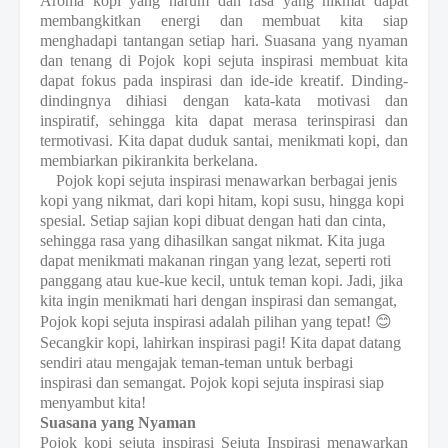
Aroma kopi yang harum dan rasa yang nikmat dapat
membangkitkan energi dan membuat kita siap
menghadapi tantangan setiap hari. Suasana yang nyaman
dan tenang di Pojok kopi sejuta inspirasi membuat kita
dapat fokus pada inspirasi dan ide-ide kreatif. Dinding-
dindingnya dihiasi dengan kata-kata motivasi dan
inspiratif, sehingga kita dapat merasa terinspirasi dan
termotivasi. Kita dapat duduk santai, menikmati kopi, dan
membiarkan pikirankita berkelana.
Pojok kopi sejuta inspirasi menawarkan berbagai jenis
kopi yang nikmat, dari kopi hitam, kopi susu, hingga kopi
spesial. Setiap sajian kopi dibuat dengan hati dan cinta,
sehingga rasa yang dihasilkan sangat nikmat. Kita juga
dapat menikmati makanan ringan yang lezat, seperti roti
panggang atau kue-kue kecil, untuk teman kopi. Jadi, jika
kita ingin menikmati hari dengan inspirasi dan semangat,
😊
Pojok kopi sejuta inspirasi adalah pilihan yang tepat!
Secangkir kopi, lahirkan inspirasi pagi! Kita dapat datang
sendiri atau mengajak teman-teman untuk berbagi
inspirasi dan semangat. Pojok kopi sejuta inspirasi siap
menyambut kita!
Suasana yang Nyaman
Pojok kopi sejuta inspirasi Sejuta Inspirasi menawarkan