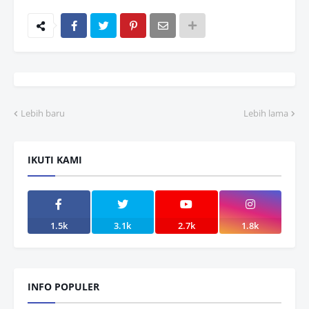
Lebih baru
Lebih lama
IKUTI KAMI
1.5k
3.1k
2.7k
1.8k
INFO POPULER